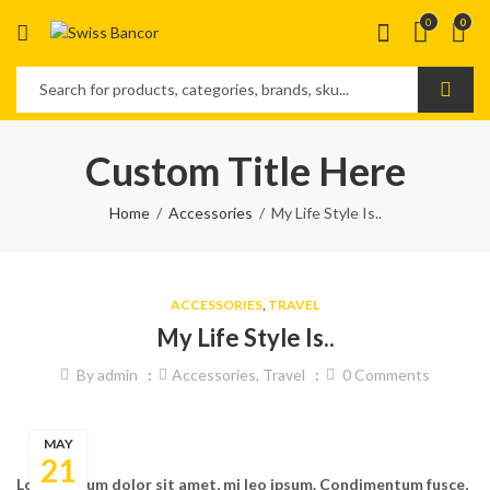
0
0
Custom Title Here
Home
Accessories
My Life Style Is..
ACCESSORIES
,
TRAVEL
My Life Style Is..
By
admin
Accessories
,
Travel
0
Comments
MAY
21
Lorem ipsum dolor sit amet, mi leo ipsum. Condimentum fusce,